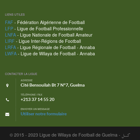
LIENS UTILES
FAF
- Fédération Algérienne de Football
LFP
- Ligue de Football Professionnelle
LNFA
- Ligue Nationale de Football Amateur
LIRF
- Ligue Inter-Régions de Football
LRFA
- Ligue Régionale de Football - Annaba
LWFA
- Ligue de Wilaya de Football - Annaba
CONTACTER LA LIGUE
ADRESSE
Cité Bensouilah Bt 7 N°7, Guelma
TÉLÉPHONE / FAX
+213 37 14 55 20
ENVOYER UN MESSAGE
Utiliser notre formulaire
© 2015 - 2023 Ligue de Wilaya de Football de Guelma -
كـــل