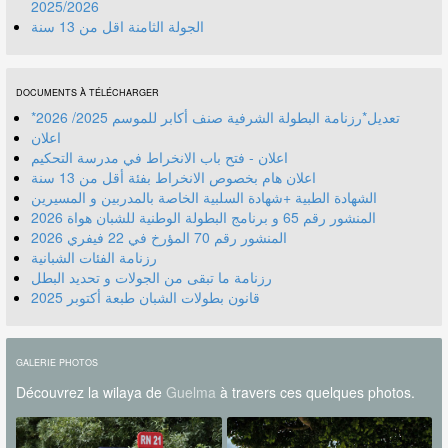
2025/2026
الجولة الثامنة اقل من 13 سنة
DOCUMENTS À TÉLÉCHARGER
*تعديل*رزنامة البطولة الشرفية صنف أكابر للموسم 2025/ 2026
اعلان
اعلان - فتح باب الانخراط في مدرسة التحكيم
اعلان هام بخصوص الانخراط بفئة أقل من 13 سنة
الشهادة الطبية +شهادة السلبية الخاصة بالمدربين و المسيرين
المنشور رقم 70 المؤرخ في 22 فيفري 2026
رزنامة الفئات الشبانية
رزنامة ما تبقى من الجولات و تحديد البطل
قانون بطولات الشبان طبعة أكتوبر 2025
GALERIE PHOTOS
Découvrez la wilaya de
Guelma
à travers ces quelques photos.