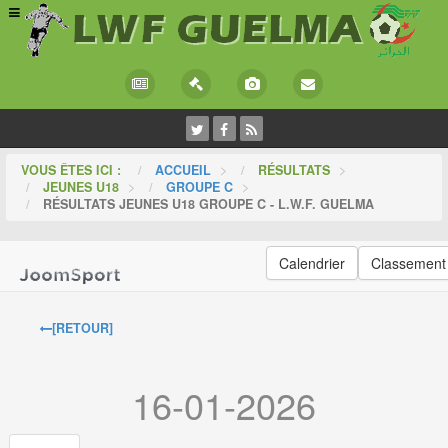
VOUS ÊTES ICI :
ACCUEIL
>
RÉSULTATS
>
JEUNES U18
>
GROUPE C
>
RÉSULTATS JEUNES U18 GROUPE C - L.W.F. GUELMA
Calendrier
Classement
[RETOUR]
16-01-2026