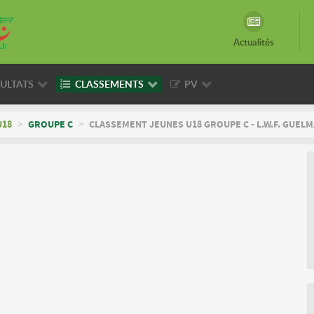
Actualités
ULTATS
CLASSEMENTS
PV
U18
>
GROUPE C
>
CLASSEMENT JEUNES U18 GROUPE C - L.W.F. GUELM