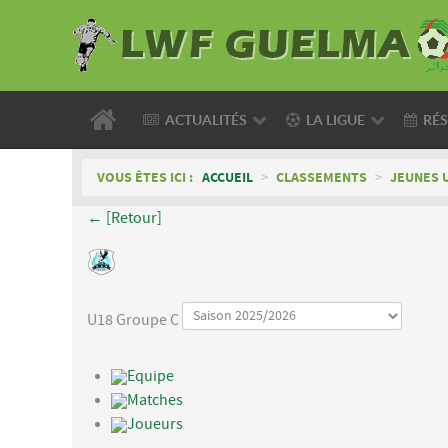
ACTUALITÉS
LA LIGUE
RÉS
VOUS ÊTES ICI :
ACCUEIL
>
CLASSEMENTS
>
JEUNES 
← [Retour]
U18 Groupe C
Equipe
Matches
Joueurs