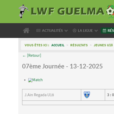
ACTUALITÉS
LA LIGUE
RÉS
VOUS ÊTES ICI :
ACCUEIL
>
RÉSULTATS
>
JEUNES U18
← [Retour]
07ème Journée - 13-12-2025
Match
J.Ain Regada U18
3
:
0