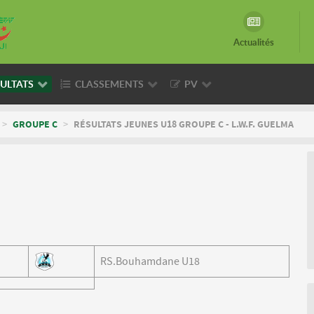
Actualités
ULTATS
CLASSEMENTS
PV
>
GROUPE C
>
RÉSULTATS JEUNES U18 GROUPE C - L.W.F. GUELMA
RS.Bouhamdane U18