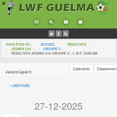
VOUS ÊTES ICI :
ACCUEIL
>
RÉSULTATS
>
JEUNES U18
>
GROUPE C
>
RÉSULTATS JEUNES U18 GROUPE C - L.W.F. GUELMA
Calendrier
Classement
[RETOUR]
27-12-2025