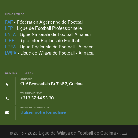
LIENS UTILES
FAF
- Fédération Algérienne de Football
LFP
- Ligue de Football Professionnelle
LNFA
- Ligue Nationale de Football Amateur
LIRF
- Ligue Inter-Régions de Football
LRFA
- Ligue Régionale de Football - Annaba
LWFA
- Ligue de Wilaya de Football - Annaba
CONTACTER LA LIGUE
ADRESSE
Cité Bensouilah Bt 7 N°7, Guelma
TÉLÉPHONE / FAX
+213 37 14 55 20
ENVOYER UN MESSAGE
Utiliser notre formulaire
© 2015 - 2023 Ligue de Wilaya de Football de Guelma -
كـــل