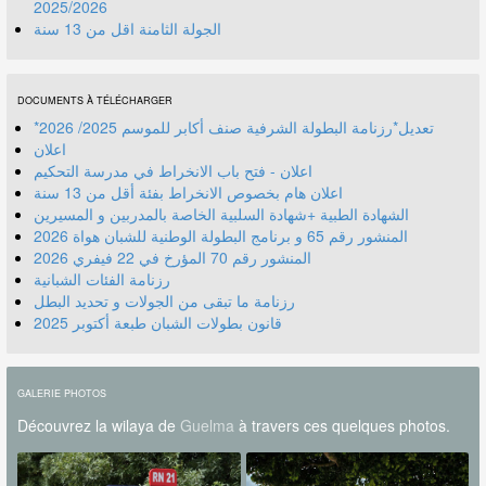
2025/2026
الجولة الثامنة اقل من 13 سنة
DOCUMENTS À TÉLÉCHARGER
*تعديل*رزنامة البطولة الشرفية صنف أكابر للموسم 2025/ 2026
اعلان
اعلان - فتح باب الانخراط في مدرسة التحكيم
اعلان هام بخصوص الانخراط بفئة أقل من 13 سنة
الشهادة الطبية +شهادة السلبية الخاصة بالمدربين و المسيرين
المنشور رقم 70 المؤرخ في 22 فيفري 2026
رزنامة الفئات الشبانية
رزنامة ما تبقى من الجولات و تحديد البطل
قانون بطولات الشبان طبعة أكتوبر 2025
GALERIE PHOTOS
Découvrez la wilaya de
Guelma
à travers ces quelques photos.