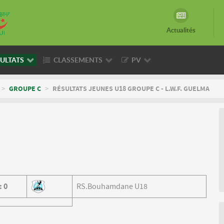
Actualités
ULTATS
CLASSEMENTS
PV
>
GROUPE C
>
RÉSULTATS JEUNES U18 GROUPE C - L.W.F. GUELMA
:
0
RS.Bouhamdane U18