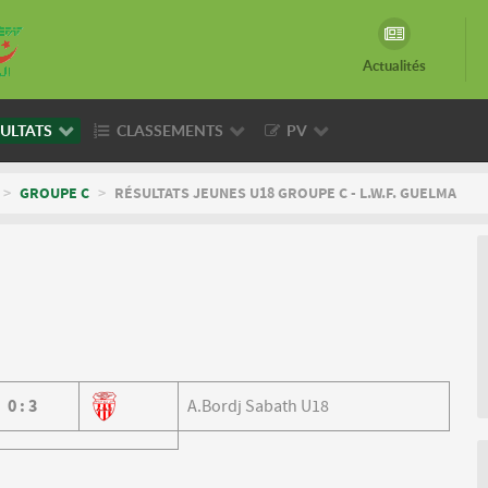
Actualités
ULTATS
CLASSEMENTS
PV
>
GROUPE C
>
RÉSULTATS JEUNES U18 GROUPE C - L.W.F. GUELMA
0
:
3
A.Bordj Sabath U18