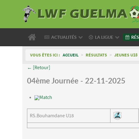
ACTUALITÉS
LA LIGUE
RÉS
VOUS ÊTES ICI :
ACCUEIL
>
RÉSULTATS
>
JEUNES U18
← [Retour]
04ème Journée - 22-11-2025
Match
RS.Bouhamdane U18