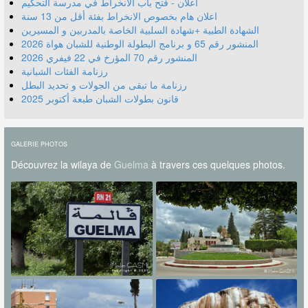
اعلان - فتح باب الانخراط في مدرسة التحكيم
اعلان هام بخصوص الانخراط بفئة أقل من 13 سنة
الشهادة الطبية +شهادة السلبية الخاصة بالمدربين و المسيرين
المنشور رقم 70 المؤرخ في 22 فيفري 2026
رزنامة الفئات الشبانية
رزنامة ما تبقى من الجولات و تحديد البطل
قانون بطولات الشبان طبعة أكتوبر 2025
GALERIE PHOTOS
Découvrez la wilaya de
Guelma
à travers ces quelques photos.