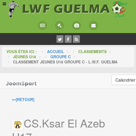
VOUS ÊTES ICI :
ACCUEIL
>
CLASSEMENTS
>
JEUNES U18
>
GROUPE C
>
CLASSEMENT JEUNES U18 GROUPE C - L.W.F. GUELMA
Calendrier
[RETOUR]
CS.Ksar El Azeb