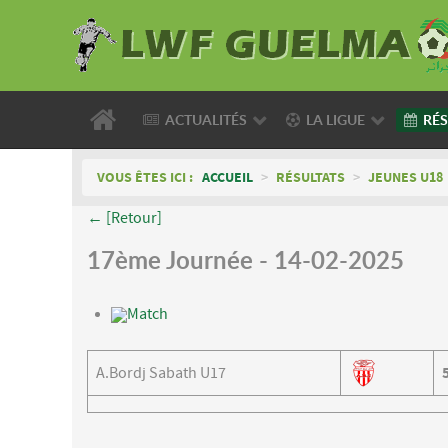
ACTUALITÉS
LA LIGUE
RÉS
VOUS ÊTES ICI :
ACCUEIL
>
RÉSULTATS
>
JEUNES U18
← [Retour]
17ème Journée - 14-02-2025
Match
A.Bordj Sabath U17