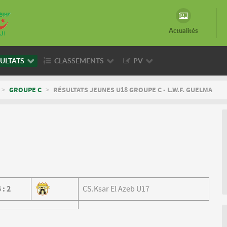
Actualités
ULTATS
CLASSEMENTS
PV
>
GROUPE C
>
RÉSULTATS JEUNES U18 GROUPE C - L.W.F. GUELMA
5
:
2
CS.Ksar El Azeb U17