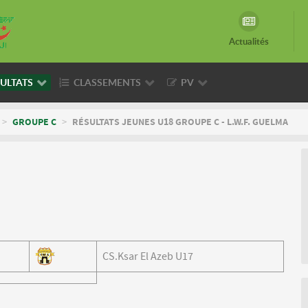
Actualités
ULTATS
CLASSEMENTS
PV
>
GROUPE C
>
RÉSULTATS JEUNES U18 GROUPE C - L.W.F. GUELMA
CS.Ksar El Azeb U17