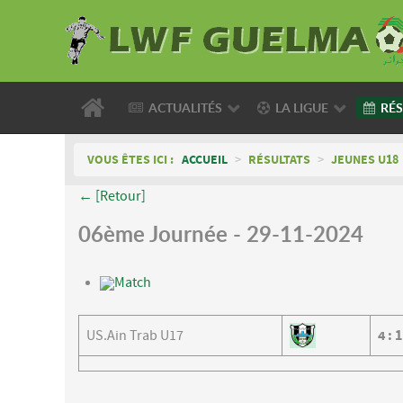
ACTUALITÉS
LA LIGUE
RÉS
VOUS ÊTES ICI :
ACCUEIL
>
RÉSULTATS
>
JEUNES U18
← [Retour]
06ème Journée - 29-11-2024
Match
US.Ain Trab U17
4
:
1