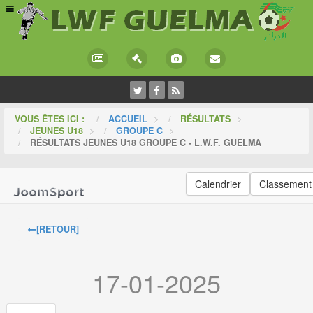
VOUS ÊTES ICI :
ACCUEIL
>
RÉSULTATS
>
JEUNES U18
>
GROUPE C
>
RÉSULTATS JEUNES U18 GROUPE C - L.W.F. GUELMA
Calendrier
Classement
[RETOUR]
17-01-2025