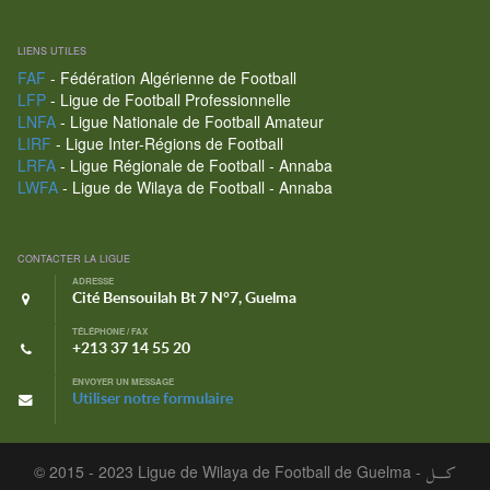
LIENS UTILES
FAF
- Fédération Algérienne de Football
LFP
- Ligue de Football Professionnelle
LNFA
- Ligue Nationale de Football Amateur
LIRF
- Ligue Inter-Régions de Football
LRFA
- Ligue Régionale de Football - Annaba
LWFA
- Ligue de Wilaya de Football - Annaba
CONTACTER LA LIGUE
ADRESSE
Cité Bensouilah Bt 7 N°7, Guelma
TÉLÉPHONE / FAX
+213 37 14 55 20
ENVOYER UN MESSAGE
Utiliser notre formulaire
© 2015 - 2023 Ligue de Wilaya de Football de Guelma -
كـــل