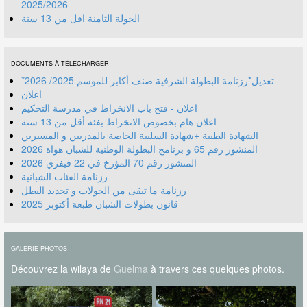
2025/2026
الجولة الثامنة اقل من 13 سنة
DOCUMENTS À TÉLÉCHARGER
*تعديل*رزنامة البطولة الشرفية صنف أكابر للموسم 2025/ 2026
اعلان
اعلان - فتح باب الانخراط في مدرسة التحكيم
اعلان هام بخصوص الانخراط بفئة أقل من 13 سنة
الشهادة الطبية +شهادة السلبية الخاصة بالمدربين و المسيرين
المنشور رقم 70 المؤرخ في 22 فيفري 2026
رزنامة الفئات الشبانية
رزنامة ما تبقى من الجولات و تحديد البطل
قانون بطولات الشبان طبعة أكتوبر 2025
GALERIE PHOTOS
Découvrez la wilaya de
Guelma
à travers ces quelques photos.