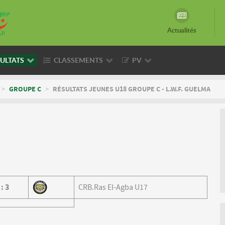
Actualités
ULTATS
CLASSEMENTS
PV
>
GROUPE C
>
RÉSULTATS JEUNES U18 GROUPE C - L.W.F. GUELMA
0
:
3
CRB.Ras El-Agba U17