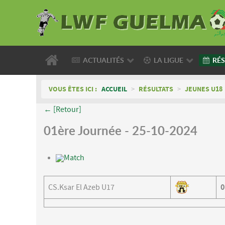
ACTUALITÉS
LA LIGUE
RÉS
VOUS ÊTES ICI :
ACCUEIL
>
RÉSULTATS
>
JEUNES U18
← [Retour]
01ère Journée - 25-10-2024
Match
CS.Ksar El Azeb U17