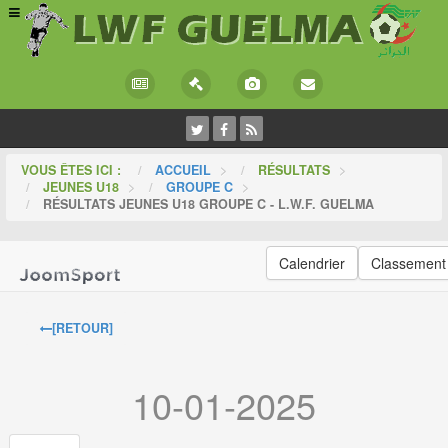
VOUS ÊTES ICI :
ACCUEIL
>
RÉSULTATS
>
JEUNES U18
>
GROUPE C
>
RÉSULTATS JEUNES U18 GROUPE C - L.W.F. GUELMA
Calendrier
Classement
[RETOUR]
10-01-2025