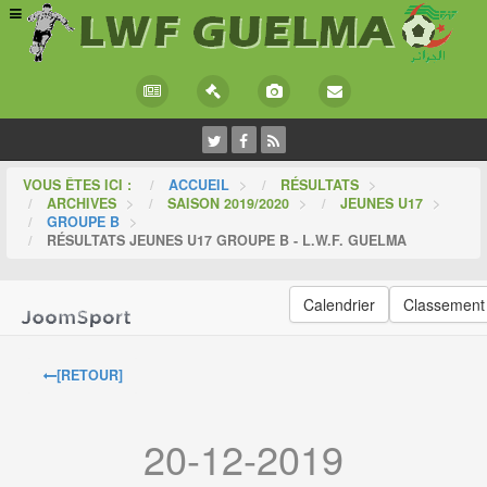
VOUS ÊTES ICI :
ACCUEIL
>
RÉSULTATS
>
ARCHIVES
>
SAISON 2019/2020
>
JEUNES U17
>
GROUPE B
>
RÉSULTATS JEUNES U17 GROUPE B - L.W.F. GUELMA
Calendrier
Classement
[RETOUR]
20-12-2019