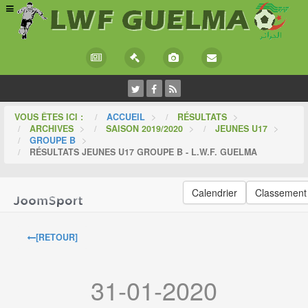
VOUS ÊTES ICI :
ACCUEIL
>
RÉSULTATS
>
ARCHIVES
>
SAISON 2019/2020
>
JEUNES U17
>
GROUPE B
>
RÉSULTATS JEUNES U17 GROUPE B - L.W.F. GUELMA
Calendrier
Classement
[RETOUR]
31-01-2020