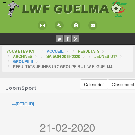
VOUS ÊTES ICI :
ACCUEIL
>
RÉSULTATS
>
ARCHIVES
>
SAISON 2019/2020
>
JEUNES U17
>
GROUPE B
>
RÉSULTATS JEUNES U17 GROUPE B - L.W.F. GUELMA
Calendrier
Classement
[RETOUR]
21-02-2020