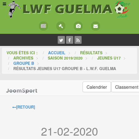
VOUS ÊTES ICI :
ACCUEIL
>
RÉSULTATS
>
ARCHIVES
>
SAISON 2019/2020
>
JEUNES U17
>
GROUPE B
>
RÉSULTATS JEUNES U17 GROUPE B - L.W.F. GUELMA
Calendrier
Classement
[RETOUR]
21-02-2020