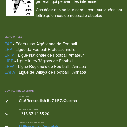
général, qui peuvent les intéresser.
Ces décisions ne leur seront communiquées par
lettre qu’en cas de nécessité absolue.
LIENS UTILES
FAF
- Fédération Algérienne de Football
LFP
- Ligue de Football Professionnelle
LNFA
- Ligue Nationale de Football Amateur
LIRF
- Ligue Inter-Régions de Football
LRFA
- Ligue Régionale de Football - Annaba
LWFA
- Ligue de Wilaya de Football - Annaba
CONTACTER LA LIGUE
ADRESSE
Cité Bensouilah Bt 7 N°7, Guelma
TÉLÉPHONE / FAX
+213 37 14 55 20
ENVOYER UN MESSAGE
Utiliser notre formulaire