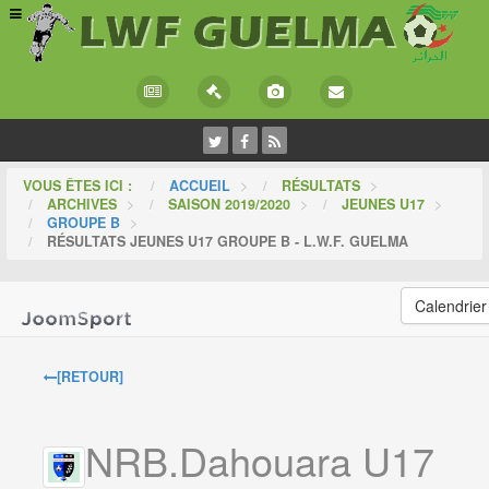
VOUS ÊTES ICI :
ACCUEIL
>
RÉSULTATS
>
ARCHIVES
>
SAISON 2019/2020
>
JEUNES U17
>
GROUPE B
>
RÉSULTATS JEUNES U17 GROUPE B - L.W.F. GUELMA
Calendrier
[RETOUR]
NRB.Dahouara U17