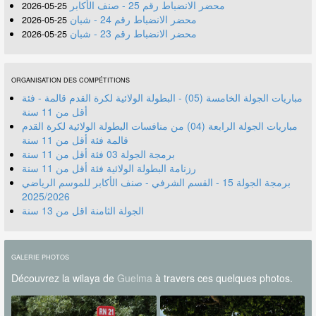
محضر الانضباط رقم 25 - صنف الأكابر
25-05-2026
محضر الانضباط رقم 24 - شبان
25-05-2026
محضر الانضباط رقم 23 - شبان
25-05-2026
ORGANISATION DES COMPÉTITIONS
مباريات الجولة الخامسة (05) - البطولة الولائية لكرة القدم قالمة - فئة
أقل من 11 سنة
مباريات الجولة الرابعة (04) من منافسات البطولة الولائية لكرة القدم
قالمة فئة أقل من 11 سنة
برمجة الجولة 03 فئة أقل من 11 سنة
رزنامة البطولة الولائية فئة أقل من 11 سنة
برمجة الجولة 15 - القسم الشرفي - صنف الأكابر للموسم الرياضي
2025/2026
الجولة الثامنة اقل من 13 سنة
GALERIE PHOTOS
Découvrez la wilaya de
Guelma
à travers ces quelques photos.