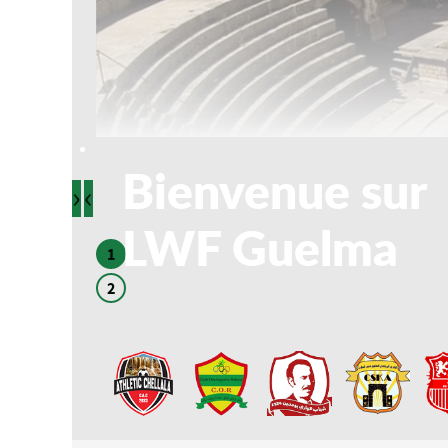
Bienvenue sur
›
‹
LWF Guelma
1
2