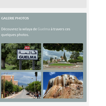
GALERIE PHOTOS
Découvrez la wilaya de
Guelma
à travers ces
quelques photos.