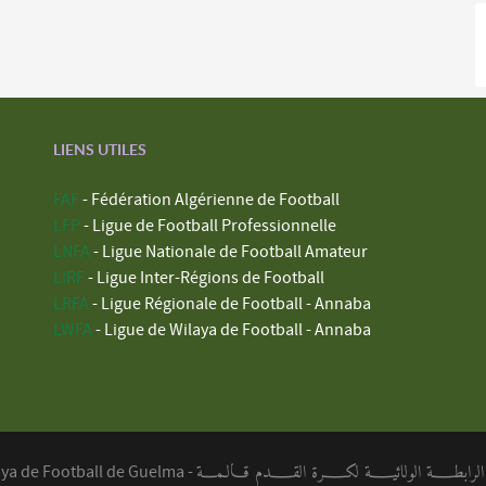
LIENS UTILES
FAF
- Fédération Algérienne de Football
LFP
- Ligue de Football Professionnelle
LNFA
- Ligue Nationale de Football Amateur
LIRF
- Ligue Inter-Régions de Football
LRFA
- Ligue Régionale de Football - Annaba
LWFA
- Ligue de Wilaya de Football - Annaba
ابطــــة الولائيــــة لكــــرة القــــدم قـالـمـــة
aya de Football de Guelma -