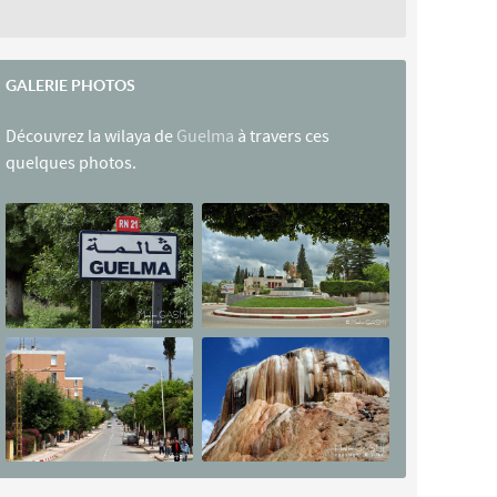
GALERIE PHOTOS
Découvrez la wilaya de
Guelma
à travers ces
quelques photos.