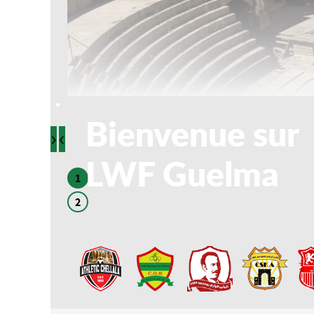
Bienvenue sur
›
‹
LWF Guelma
1
2