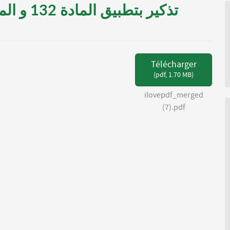
Télécharger
(
pdf,
1.70 MB
)
ilovepdf_merged
(7).pdf