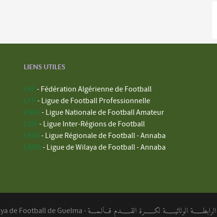
LIENS UTILES
FAF
- Fédération Algérienne de Football
LFP
- Ligue de Football Professionnelle
LNFA
- Ligue Nationale de Football Amateur
LIRF
- Ligue Inter-Régions de Football
LRFA
- Ligue Régionale de Football - Annaba
LWFA
- Ligue de Wilaya de Football - Annaba
ابطــــة الولائيــــة لكــــرة القــــدم قـالـمـــة
aya de Football de Guelma -