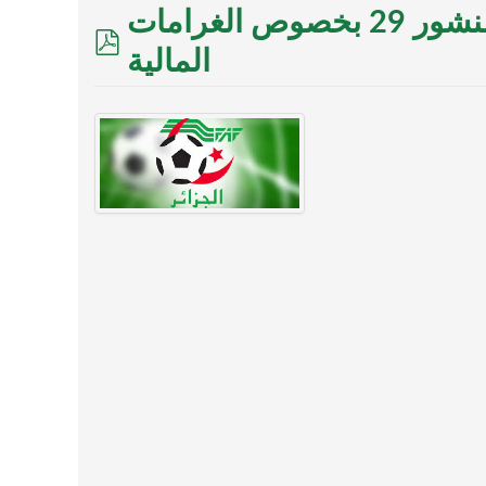
تذكير بتطبيق المادة 132 و المنشور 29 بخصوص الغرامات
pdf