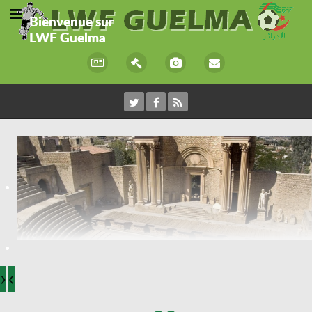
Bienvenue sur
LWF Guelma
›
‹