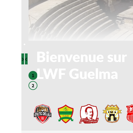
Bienvenue sur
›
‹
LWF Guelma
1
2