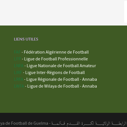
LIENS UTILES
FAF
- Fédération Algérienne de Football
LFP
- Ligue de Football Professionnelle
LNFA
- Ligue Nationale de Football Amateur
LIRF
- Ligue Inter-Régions de Football
LRFA
- Ligue Régionale de Football - Annaba
LWFA
- Ligue de Wilaya de Football - Annaba
ابطــــة الولائيــــة لكــــرة القــــدم قـالـمـــة
aya de Football de Guelma -