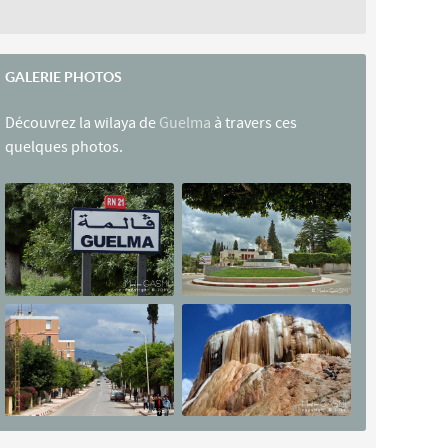
GALERIE PHOTOS
Découvrez la wilaya de
Guelma
à travers ces
quelques photos.