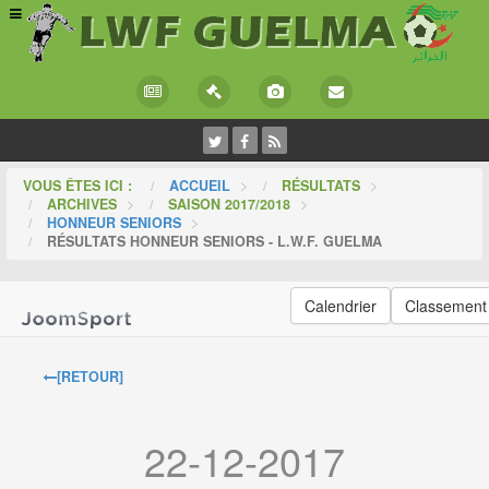
VOUS ÊTES ICI :
ACCUEIL
>
RÉSULTATS
>
ARCHIVES
>
SAISON 2017/2018
>
HONNEUR SENIORS
>
RÉSULTATS HONNEUR SENIORS - L.W.F. GUELMA
Calendrier
Classement
[RETOUR]
22-12-2017