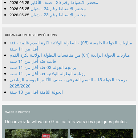
محضر الانضباط رقم 25 - صنف الأكابر
25-05-2026
محضر الانضباط رقم 24 - شبان
25-05-2026
محضر الانضباط رقم 23 - شبان
25-05-2026
ORGANISATION DES COMPÉTITIONS
مباريات الجولة الخامسة (05) - البطولة الولائية لكرة القدم قالمة - فئة
أقل من 11 سنة
مباريات الجولة الرابعة (04) من منافسات البطولة الولائية لكرة القدم
قالمة فئة أقل من 11 سنة
برمجة الجولة 03 فئة أقل من 11 سنة
رزنامة البطولة الولائية فئة أقل من 11 سنة
برمجة الجولة 15 - القسم الشرفي - صنف الأكابر للموسم الرياضي
2025/2026
الجولة الثامنة اقل من 13 سنة
GALERIE PHOTOS
Découvrez la wilaya de
Guelma
à travers ces quelques photos.