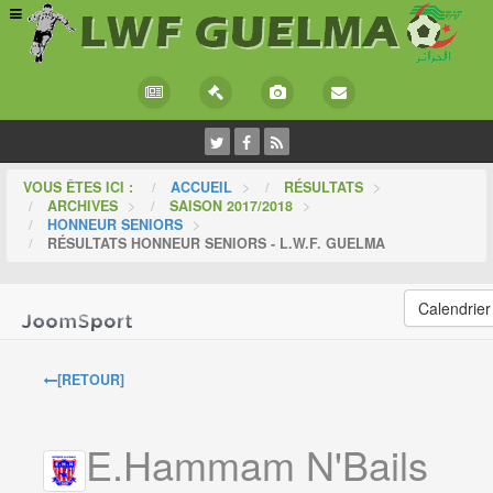
VOUS ÊTES ICI :
ACCUEIL
>
RÉSULTATS
>
ARCHIVES
>
SAISON 2017/2018
>
HONNEUR SENIORS
>
RÉSULTATS HONNEUR SENIORS - L.W.F. GUELMA
Calendrier
[RETOUR]
E.Hammam N'Bails