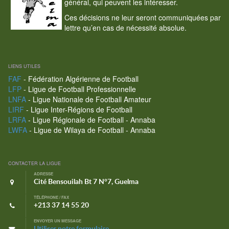
général, qui peuvent les intéresser.
Ces décisions ne leur seront communiquées par
lettre qu’en cas de nécessité absolue.
LIENS UTILES
FAF
- Fédération Algérienne de Football
LFP
- Ligue de Football Professionnelle
LNFA
- Ligue Nationale de Football Amateur
LIRF
- Ligue Inter-Régions de Football
LRFA
- Ligue Régionale de Football - Annaba
LWFA
- Ligue de Wilaya de Football - Annaba
CONTACTER LA LIGUE
ADRESSE
Cité Bensouilah Bt 7 N°7, Guelma
TÉLÉPHONE / FAX
+213 37 14 55 20
ENVOYER UN MESSAGE
Utiliser notre formulaire