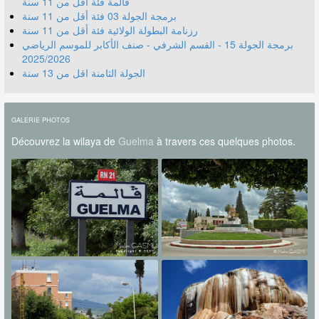
قالمة فئة أقل من 11 سنة
برمجة الجولة 03 فئة أقل من 11 سنة
رزنامة البطولة الولائية فئة أقل من 11 سنة
برمجة الجولة 15 - القسم الشرفي - صنف الأكابر للموسم الرياضي
2025/2026
الجولة الثامنة اقل من 13 سنة
GALERIE PHOTOS
Découvrez la wilaya de
Guelma
à travers ces quelques photos.