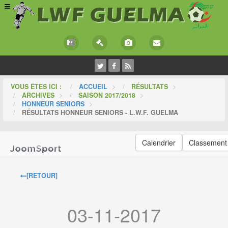
VOUS ÊTES ICI :
ACCUEIL
>
RÉSULTATS
>
ARCHIVES
>
SAISON 2017/2018
>
HONNEUR SENIORS
>
RÉSULTATS HONNEUR SENIORS - L.W.F. GUELMA
Calendrier
Classement
[RETOUR]
03-11-2017