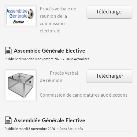
Procès verbale de
Télécharger
réunion de la
commission
électorale
document
Assemblée Générale Elective
Publié le dimanche 8 novembre 2020
Dans
Actualités
Procès Verbal
Télécharger
de réunion
Commission de candidatures aux élections
document
Assemblée Générale Elective
Publié le mardi 3 novembre 2020
Dans
Actualités