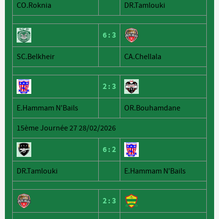
CO.Roknia
DR.Tamlouki
6
:
3
SC.Belkheir
CA.Chellala
2
:
3
E.Hammam N'Bails
OR.Bouhamdane
15ème Journée 27 28/02/2026
6
:
2
DR.Tamlouki
E.Hammam N'Bails
2
:
3