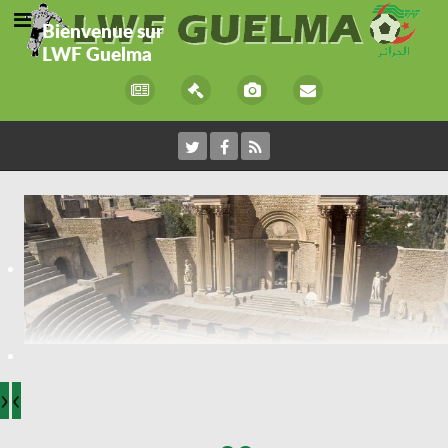
Bienvenue sur
LWF Guelma
›
‹