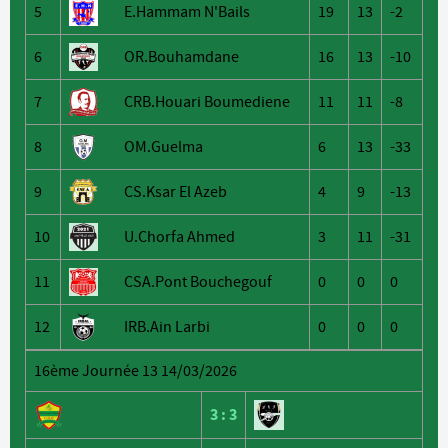
5
E.Hammam N'Bails
19
13
-2
6
OR.Bouhamdane
16
13
-10
7
CRB.Houari Boumediene
11
11
-8
8
OM.Guelma
6
13
-33
9
CS.Ksar El Azeb
4
9
-13
10
U.Chorfa Ahmed
3
11
-31
11
CSA.Pont Bouchegouf
0
0
0
12
IRB.Ain Larbi
0
0
0
16ème Journée 13 14/03/2026
3
:
3