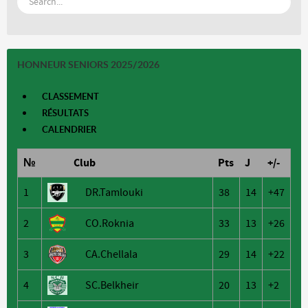
HONNEUR SENIORS 2025/2026
CLASSEMENT
RÉSULTATS
CALENDRIER
№
Club
Pts
J
+/-
1
DR.Tamlouki
38
14
+47
2
CO.Roknia
33
13
+26
3
CA.Chellala
29
14
+22
4
SC.Belkheir
20
13
+2