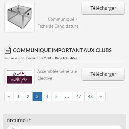
Télécharger
Communiqué +
Fiche de Candidature
document
COMMUNIQUE IMPORTANT AUX CLUBS
Publié le lundi 2 novembre 2020
Dans
Actualités
Assemblée Générale
Télécharger
Élective
«
1
2
3
4
5
…
47
48
»
RECHERCHE