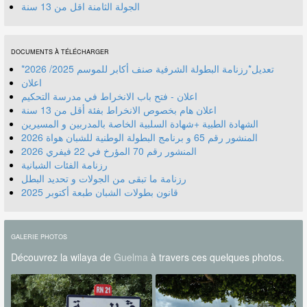
الجولة الثامنة اقل من 13 سنة
DOCUMENTS À TÉLÉCHARGER
*تعديل*رزنامة البطولة الشرفية صنف أكابر للموسم 2025/ 2026
اعلان
اعلان - فتح باب الانخراط في مدرسة التحكيم
اعلان هام بخصوص الانخراط بفئة أقل من 13 سنة
الشهادة الطبية +شهادة السلبية الخاصة بالمدربين و المسيرين
المنشور رقم 70 المؤرخ في 22 فيفري 2026
رزنامة الفئات الشبانية
رزنامة ما تبقى من الجولات و تحديد البطل
قانون بطولات الشبان طبعة أكتوبر 2025
GALERIE PHOTOS
Découvrez la wilaya de
Guelma
à travers ces quelques photos.