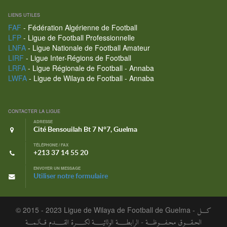
LIENS UTILES
FAF
- Fédération Algérienne de Football
LFP
- Ligue de Football Professionnelle
LNFA
- Ligue Nationale de Football Amateur
LIRF
- Ligue Inter-Régions de Football
LRFA
- Ligue Régionale de Football - Annaba
LWFA
- Ligue de Wilaya de Football - Annaba
CONTACTER LA LIGUE
ADRESSE
Cité Bensouilah Bt 7 N°7, Guelma
TÉLÉPHONE / FAX
+213 37 14 55 20
ENVOYER UN MESSAGE
Utiliser notre formulaire
© 2015 - 2023 Ligue de Wilaya de Football de Guelma -
كـــل
الحـقـــوق محـفـــوظـــة - الرابطــــة الولائيــــة لكــــرة القــــدم قـالـمـــة