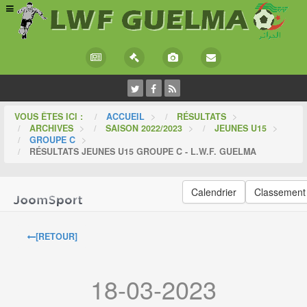
VOUS ÊTES ICI :
ACCUEIL
>
RÉSULTATS
>
ARCHIVES
>
SAISON 2022/2023
>
JEUNES U15
>
GROUPE C
>
RÉSULTATS JEUNES U15 GROUPE C - L.W.F. GUELMA
Calendrier
Classement
[RETOUR]
18-03-2023