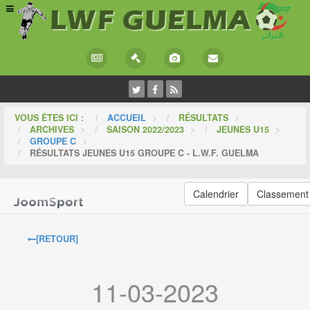
VOUS ÊTES ICI :
ACCUEIL
>
RÉSULTATS
>
ARCHIVES
>
SAISON 2022/2023
>
JEUNES U15
>
GROUPE C
>
RÉSULTATS JEUNES U15 GROUPE C - L.W.F. GUELMA
Calendrier
Classement
[RETOUR]
11-03-2023