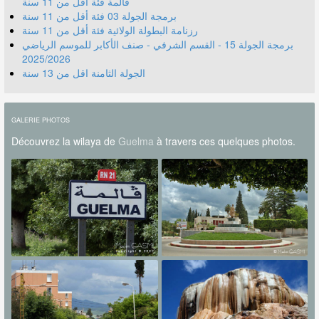
قالمة فئة أقل من 11 سنة
برمجة الجولة 03 فئة أقل من 11 سنة
رزنامة البطولة الولائية فئة أقل من 11 سنة
برمجة الجولة 15 - القسم الشرفي - صنف الأكابر للموسم الرياضي
2025/2026
الجولة الثامنة اقل من 13 سنة
GALERIE PHOTOS
Découvrez la wilaya de
Guelma
à travers ces quelques photos.