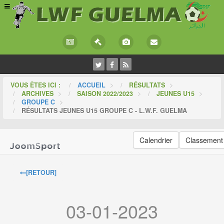
VOUS ÊTES ICI :
ACCUEIL
>
RÉSULTATS
>
ARCHIVES
>
SAISON 2022/2023
>
JEUNES U15
>
GROUPE C
>
RÉSULTATS JEUNES U15 GROUPE C - L.W.F. GUELMA
Calendrier
Classement
[RETOUR]
03-01-2023