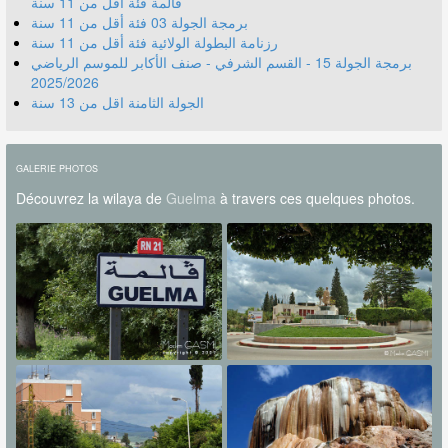
قالمة فئة أقل من 11 سنة
برمجة الجولة 03 فئة أقل من 11 سنة
رزنامة البطولة الولائية فئة أقل من 11 سنة
برمجة الجولة 15 - القسم الشرفي - صنف الأكابر للموسم الرياضي
2025/2026
الجولة الثامنة اقل من 13 سنة
GALERIE PHOTOS
Découvrez la wilaya de
Guelma
à travers ces quelques photos.