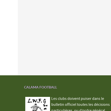
CALAMA FOOTBALL
Les clubs doivent puiser dans le
bulletin officiel toutes les décisions
particulières, ou d’ordre général,