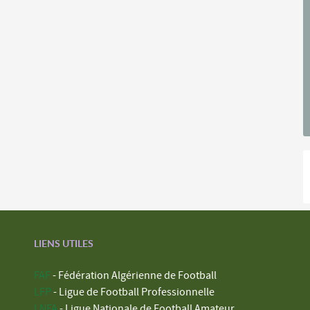
LIENS UTILES
FAF
- Fédération Algérienne de Football
LFP
- Ligue de Football Professionnelle
LNFA
- Ligue Nationale de Football Amateur