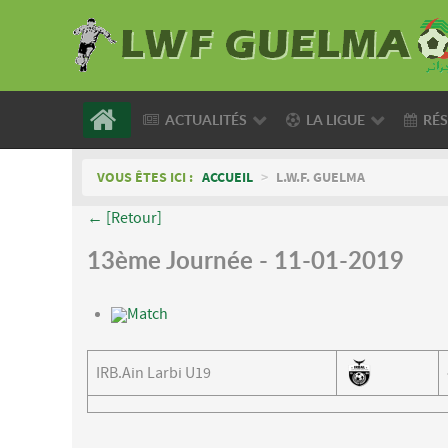
ACTUALITÉS
LA LIGUE
RÉS
VOUS ÊTES ICI :
ACCUEIL
>
L.W.F. GUELMA
← [Retour]
13ème Journée - 11-01-2019
Match
IRB.Ain Larbi U19