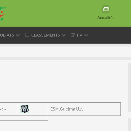
Actualités
ULTATS
CLASSEMENTS
PV
-
:
-
ESM.Guelma U19