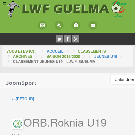
VOUS ÊTES ICI :
ACCUEIL
>
CLASSEMENTS
>
ARCHIVES
>
SAISON 2019/2020
>
JEUNES U19
>
CLASSEMENT JEUNES U19 - L.W.F. GUELMA
Calendrier
[RETOUR]
ORB.Roknia U19