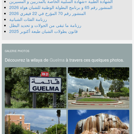
الشهادة الطبية +شهادة السلبية الخاصة بالمدربين و المسيرين
المنشور رقم 70 المؤرخ في 22 فيفري 2026
رزنامة الفئات الشبانية
رزنامة ما تبقى من الجولات و تحديد البطل
قانون بطولات الشبان طبعة أكتوبر 2025
GALERIE PHOTOS
Découvrez la wilaya de
Guelma
à travers ces quelques photos.