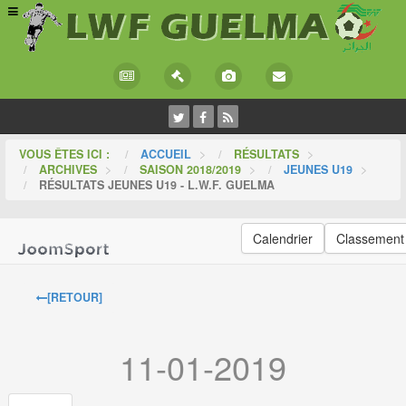
VOUS ÊTES ICI :
ACCUEIL
>
RÉSULTATS
>
ARCHIVES
>
SAISON 2018/2019
>
JEUNES U19
>
RÉSULTATS JEUNES U19 - L.W.F. GUELMA
Calendrier
Classement
[RETOUR]
11-01-2019