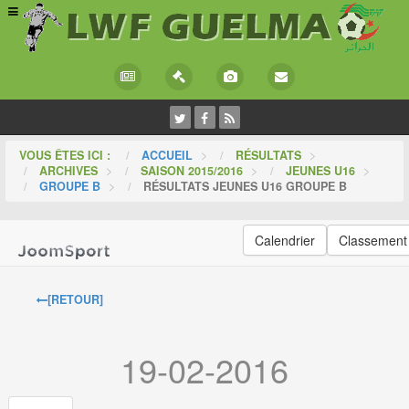
VOUS ÊTES ICI :
ACCUEIL
>
RÉSULTATS
>
ARCHIVES
>
SAISON 2015/2016
>
JEUNES U16
>
GROUPE B
>
RÉSULTATS JEUNES U16 GROUPE B
Calendrier
Classement
[RETOUR]
19-02-2016