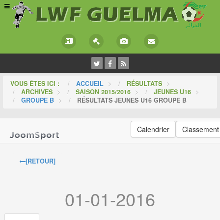
VOUS ÊTES ICI :
ACCUEIL
>
RÉSULTATS
>
ARCHIVES
>
SAISON 2015/2016
>
JEUNES U16
>
GROUPE B
>
RÉSULTATS JEUNES U16 GROUPE B
Calendrier
Classement
[RETOUR]
01-01-2016