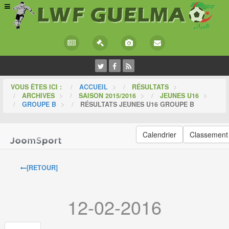
VOUS ÊTES ICI :
ACCUEIL
>
RÉSULTATS
>
ARCHIVES
>
SAISON 2015/2016
>
JEUNES U16
>
GROUPE B
>
RÉSULTATS JEUNES U16 GROUPE B
Calendrier
Classement
[RETOUR]
12-02-2016