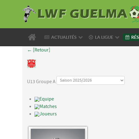
ACTUALITÉS
LA LIGUE
RÉS
← [Retour]
U13 Groupe A
Equipe
Matches
Joueurs