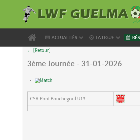
ACTUALITÉS
LA LIGUE
RÉS
← [Retour]
3ème Journée - 31-01-2026
Match
CSA.Pont Bouchegouf U13