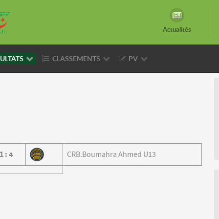
Actualités
ULTATS
CLASSEMENTS
PV
1
:
4
CRB.Boumahra Ahmed U13