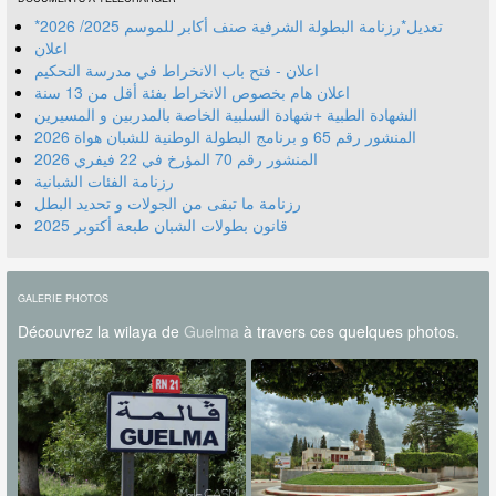
*تعديل*رزنامة البطولة الشرفية صنف أكابر للموسم 2025/ 2026
اعلان
اعلان - فتح باب الانخراط في مدرسة التحكيم
اعلان هام بخصوص الانخراط بفئة أقل من 13 سنة
الشهادة الطبية +شهادة السلبية الخاصة بالمدربين و المسيرين
المنشور رقم 70 المؤرخ في 22 فيفري 2026
رزنامة الفئات الشبانية
رزنامة ما تبقى من الجولات و تحديد البطل
قانون بطولات الشبان طبعة أكتوبر 2025
GALERIE PHOTOS
Découvrez la wilaya de
Guelma
à travers ces quelques photos.