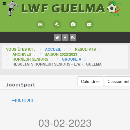
VOUS ÊTES ICI :
ACCUEIL
>
RÉSULTATS
>
ARCHIVES
>
SAISON 2022/2023
>
HONNEUR SENIORS
>
GROUPE A
>
RÉSULTATS HONNEUR SENIORS - L.W.F. GUELMA
Calendrier
Classement
[RETOUR]
03-02-2023