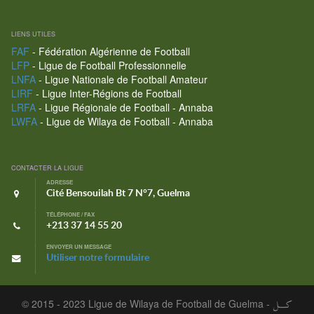
LIENS UTILES
FAF
- Fédération Algérienne de Football
LFP
- Ligue de Football Professionnelle
LNFA
- Ligue Nationale de Football Amateur
LIRF
- Ligue Inter-Régions de Football
LRFA
- Ligue Régionale de Football - Annaba
LWFA
- Ligue de Wilaya de Football - Annaba
CONTACTER LA LIGUE
ADRESSE
Cité Bensouilah Bt 7 N°7, Guelma
TÉLÉPHONE / FAX
+213 37 14 55 20
ENVOYER UN MESSAGE
Utiliser notre formulaire
© 2015 - 2023 Ligue de Wilaya de Football de Guelma -
كـــل