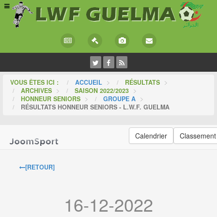
VOUS ÊTES ICI :
ACCUEIL
>
RÉSULTATS
>
ARCHIVES
>
SAISON 2022/2023
>
HONNEUR SENIORS
>
GROUPE A
>
RÉSULTATS HONNEUR SENIORS - L.W.F. GUELMA
Calendrier
Classement
[RETOUR]
16-12-2022