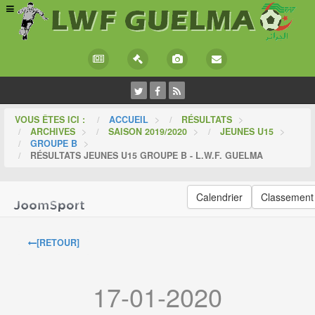
VOUS ÊTES ICI :
ACCUEIL
>
RÉSULTATS
>
ARCHIVES
>
SAISON 2019/2020
>
JEUNES U15
>
GROUPE B
>
RÉSULTATS JEUNES U15 GROUPE B - L.W.F. GUELMA
Calendrier
Classement
[RETOUR]
17-01-2020