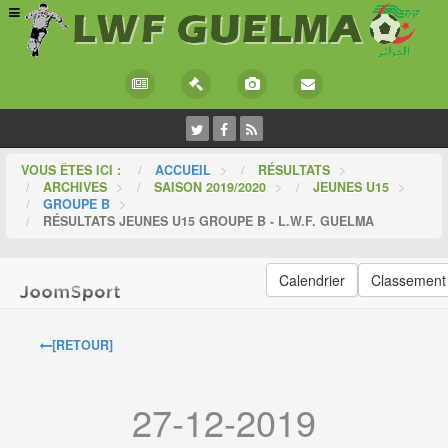
VOUS ÊTES ICI :
ACCUEIL
>
RÉSULTATS
>
ARCHIVES
>
SAISON 2019/2020
>
JEUNES U15
>
GROUPE B
>
RÉSULTATS JEUNES U15 GROUPE B - L.W.F. GUELMA
Calendrier
Classement
[RETOUR]
27-12-2019