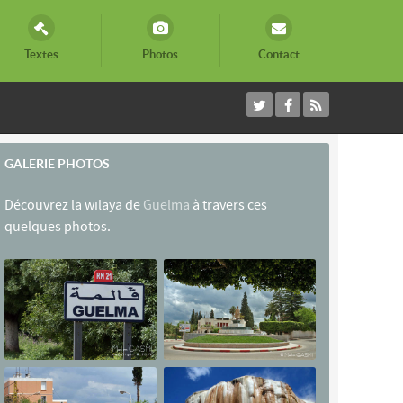
Textes
Photos
Contact
GALERIE PHOTOS
Découvrez la wilaya de
Guelma
à travers ces
quelques photos.