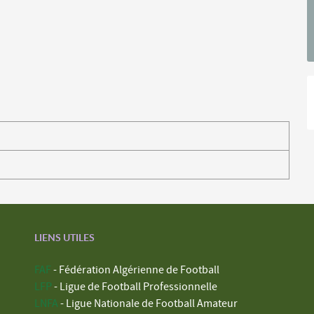
LIENS UTILES
FAF
- Fédération Algérienne de Football
LFP
- Ligue de Football Professionnelle
LNFA
- Ligue Nationale de Football Amateur