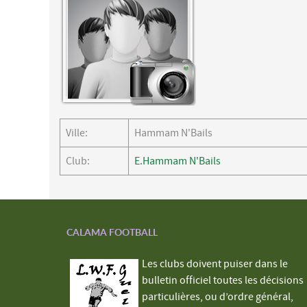
Ville:
Hammam N'Bails
Club:
E.Hammam N'Bails
CALAMA FOOTBALL
Les clubs doivent puiser dans le
bulletin officiel toutes les décisions
particulières, ou d’ordre général,