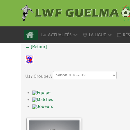
ACTUALITÉS
LA LIGUE
RÉS
← [Retour]
U17 Groupe A
Equipe
Matches
Joueurs