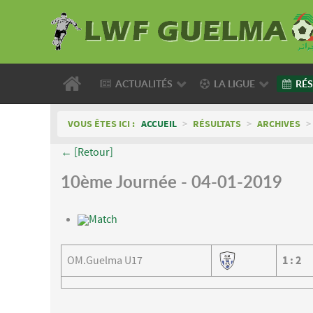
ACTUALITÉS
LA LIGUE
RÉS
VOUS ÊTES ICI :
ACCUEIL
>
RÉSULTATS
>
ARCHIVES
>
← [Retour]
10ème Journée - 04-01-2019
Match
OM.Guelma U17
1
:
2