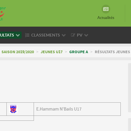
Actualités
ULTATS
CLASSEMENTS
PV
SAISON 2019/2020
>
JEUNES U17
>
GROUPE A
>
RÉSULTATS JEUNES 
E.Hammam N'Bails U17