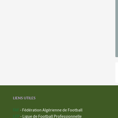
LIENS UTILES
FAF
- Fédération Algérienne de Football
LFP
- Ligue de Football Professionnelle