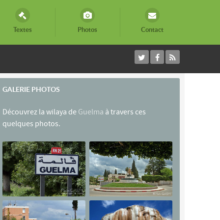
Textes
Photos
Contact
GALERIE PHOTOS
Découvrez la wilaya de
Guelma
à travers ces
quelques photos.