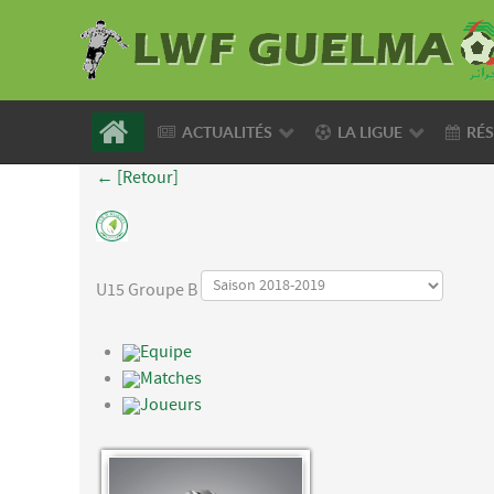
ACTUALITÉS
LA LIGUE
RÉS
← [Retour]
U15 Groupe B
Equipe
Matches
Joueurs