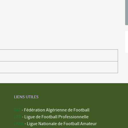
LIENS UTILES
FAF
- Fédération Algérienne de Football
LFP
- Ligue de Football Professionnelle
LNFA
- Ligue Nationale de Football Amateur