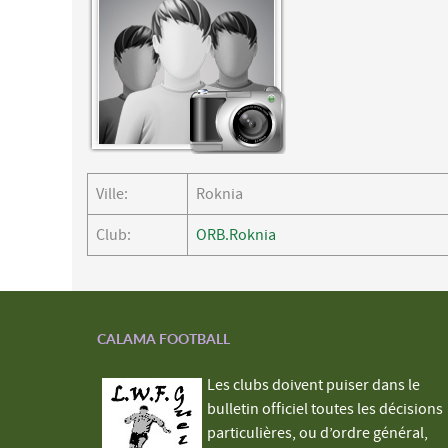
Ville:
Roknia
Club:
ORB.Roknia
CALAMA FOOTBALL
Les clubs doivent puiser dans le
bulletin officiel toutes les décisions
particulières, ou d’ordre général,