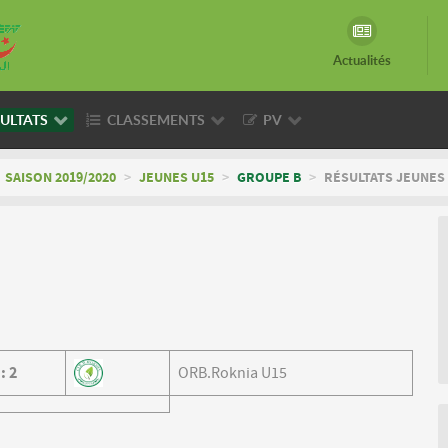
Actualités
ULTATS
CLASSEMENTS
PV
SAISON 2019/2020
>
JEUNES U15
>
GROUPE B
>
RÉSULTATS JEUNES 
1
:
2
ORB.Roknia U15