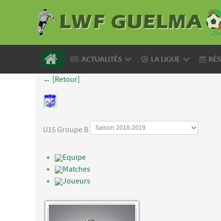
ACTUALITÉS
LA LIGUE
RÉS
← [Retour]
U15 Groupe B
Equipe
Matches
Joueurs