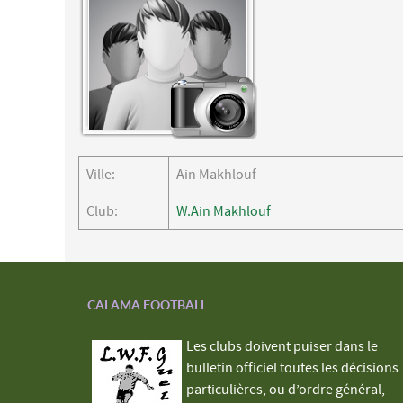
Ville:
Ain Makhlouf
Club:
W.Ain Makhlouf
CALAMA FOOTBALL
Les clubs doivent puiser dans le
bulletin officiel toutes les décisions
particulières, ou d’ordre général,