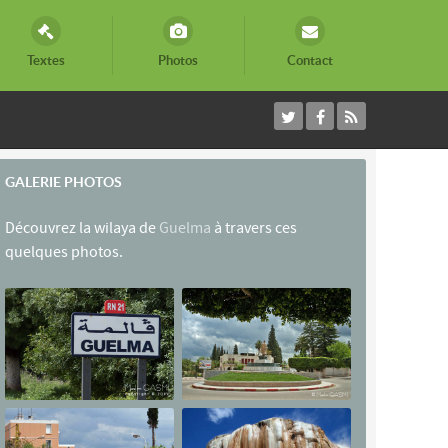
Textes
Photos
Contact
GALERIE PHOTOS
Découvrez la wilaya de
Guelma
à travers ces
quelques photos.