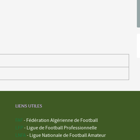
LIENS UTILES
FAF
- Fédération Algérienne de Football
LFP
- Ligue de Football Professionnelle
LNFA
- Ligue Nationale de Football Amateur