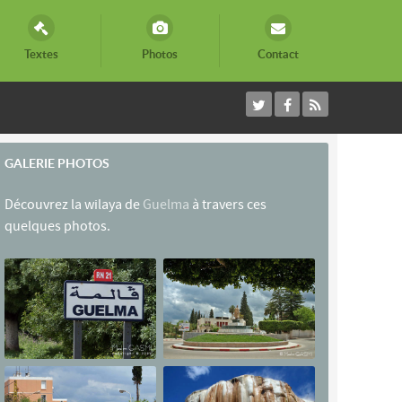
Textes
Photos
Contact
GALERIE PHOTOS
Découvrez la wilaya de
Guelma
à travers ces
quelques photos.