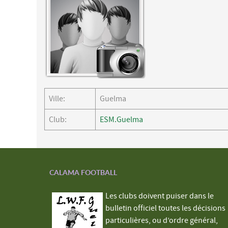
Ville:
Guelma
Club:
ESM.Guelma
CALAMA FOOTBALL
Les clubs doivent puiser dans le
bulletin officiel toutes les décisions
particulières, ou d’ordre général,