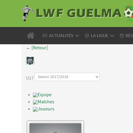
ACTUALITÉS
LA LIGUE
RÉS
← [Retour]
U17
Equipe
Matches
Joueurs