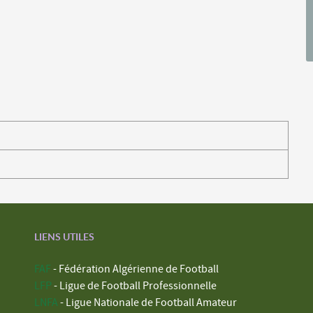
LIENS UTILES
FAF
- Fédération Algérienne de Football
LFP
- Ligue de Football Professionnelle
LNFA
- Ligue Nationale de Football Amateur