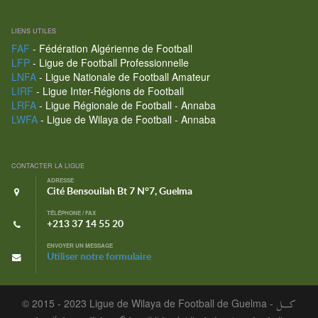
LIENS UTILES
FAF
- Fédération Algérienne de Football
LFP
- Ligue de Football Professionnelle
LNFA
- Ligue Nationale de Football Amateur
LIRF
- Ligue Inter-Régions de Football
LRFA
- Ligue Régionale de Football - Annaba
LWFA
- Ligue de Wilaya de Football - Annaba
CONTACTER LA LIGUE
ADRESSE
Cité Bensouilah Bt 7 N°7, Guelma
TÉLÉPHONE / FAX
+213 37 14 55 20
ENVOYER UN MESSAGE
Utiliser notre formulaire
© 2015 - 2023 Ligue de Wilaya de Football de Guelma -
كـــل