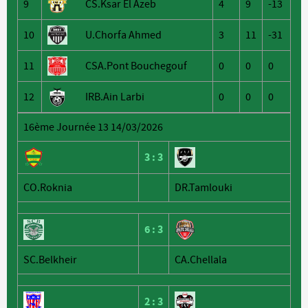
9
CS.Ksar El Azeb
4
9
-13
10
U.Chorfa Ahmed
3
11
-31
11
CSA.Pont Bouchegouf
0
0
0
12
IRB.Ain Larbi
0
0
0
16ème Journée 13 14/03/2026
3
:
3
CO.Roknia
DR.Tamlouki
6
:
3
SC.Belkheir
CA.Chellala
2
:
3