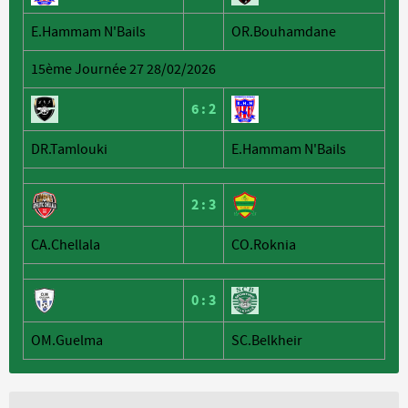
E.Hammam N'Bails
OR.Bouhamdane
15ème Journée 27 28/02/2026
6
:
2
DR.Tamlouki
E.Hammam N'Bails
2
:
3
CA.Chellala
CO.Roknia
0
:
3
OM.Guelma
SC.Belkheir