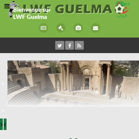
Bienvenue sur
LWF Guelma
›
‹