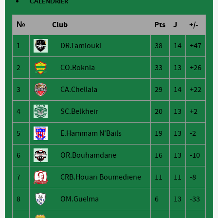
CALENDRIER
№
Club
Pts
J
+/-
1
DR.Tamlouki
38
14
+47
2
CO.Roknia
33
13
+26
3
CA.Chellala
29
14
+22
4
SC.Belkheir
20
13
+2
5
E.Hammam N'Bails
19
13
-2
6
OR.Bouhamdane
16
13
-10
7
CRB.Houari Boumediene
11
11
-8
8
OM.Guelma
6
13
-33