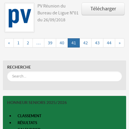
PV Réunion du
Télécharger
Bureau de Ligue N°01
du 26/09/2018
«
1
2
…
39
40
41
42
43
44
»
RECHERCHE
HONNEUR SENIORS 2025/2026
CLASSEMENT
RÉSULTATS