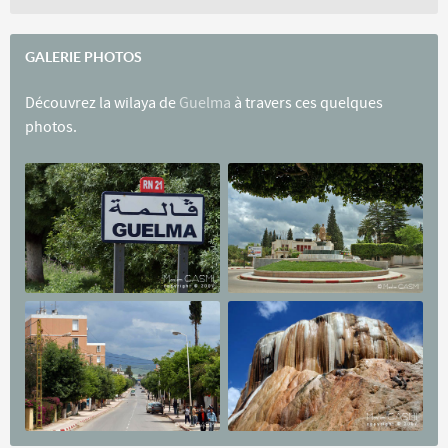
GALERIE PHOTOS
Découvrez la wilaya de
Guelma
à travers ces quelques
photos.